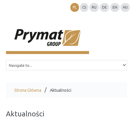
PL
CS
RU
DE
EN
HU
Strona Główna
Aktualności
Aktualności