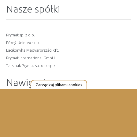
Nasze spółki
Prymat sp. z o.o.
Pěkný-Unimex s.r.o.
Lacikonyha Magyarország Kft.
Prymat International GmbH
Tarsmak Prymat sp. o.o. sp.k.
Nawigacja
Zarządzaj plikami cookies
Strona Główna
Aktualności
Kariera
Sklep internetowy
Kontakt