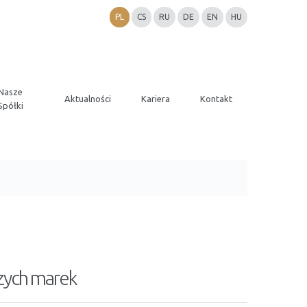
PL
CS
RU
DE
EN
HU
Nasze
Aktualności
Kariera
Kontakt
Spółki
szych marek