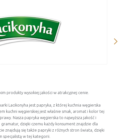
Ízmester 
im produkty wysokiej jakości w atrakcyjnej cenie.
Stworzyliśm
szczęśliwe 
rki Lacikonyha jest papryka, z której kuchnia węgierska
produktu i 
em kuchni węgierskiej jest właśnie smak, aromat i kolor tej
których upr
eprawy. Nasza papryka węgierska to najwyższa jakość i
niezależne 
 gramatur, dzięki czemu każdy konsument znajdzie dla
wyłącznie z
e znajdują się także papryki z różnych stron świata, dzięki
sztucznych
specjalistą w tej kategorii.