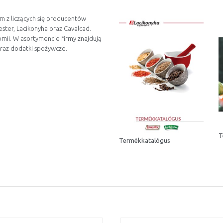
m z liczących się producentów
ster, Lacikonyha oraz Cavalcad.
omii. W asortymencie firmy znajdują
oraz dodatki spożywcze.
T
Termékkatalógus