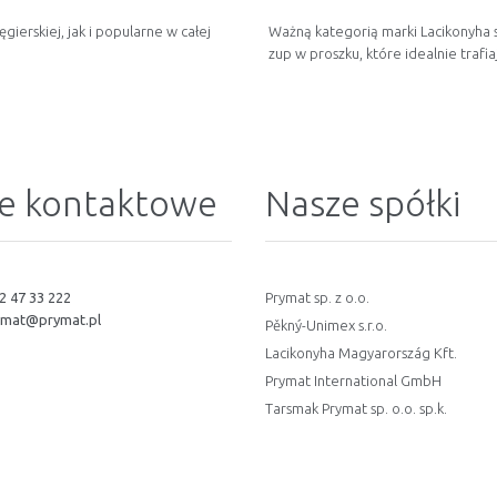
ierskiej, jak i popularne w całej
Ważną kategorią marki Lacikonyha s
zup w proszku, które idealnie traf
e kontaktowe
Nasze spółki
2 47 33 222
Prymat sp. z o.o.
ymat@prymat.pl
Pěkný-Unimex s.r.o.
Lacikonyha Magyarország Kft.
Prymat International GmbH
Tarsmak Prymat sp. o.o. sp.k.