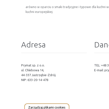
arówno w oparciu o smaki tradycyjne i typowe dla kuchni węg
kuchni europejskiej.
Adresa
Dan
Prymat sp. z o.o.
TEL: +48 3
ul. Chlebowa 14,
E-mail:
pr
44-337 Jastrzębie-Zdrój
NIP: 633-20-14-478
Zarządzaj plikami cookies