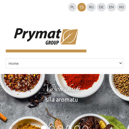
PL
CS
RU
DE
EN
HU
Vášeň chutí
síla aromatu