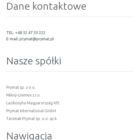
Dane kontaktowe
TEL: +48 32 47 33 222
E-mail:
prymat@prymat.pl
Nasze spółki
Prymat sp. z o.o.
Pěkný-Unimex s.r.o.
Lacikonyha Magyarország Kft.
Prymat International GmbH
Tarsmak Prymat sp. o.o. sp.k.
Nawigacja