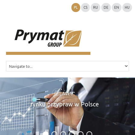
PL
CS
RU
DE
EN
HU
Lider
rynku przypraw w Polsce