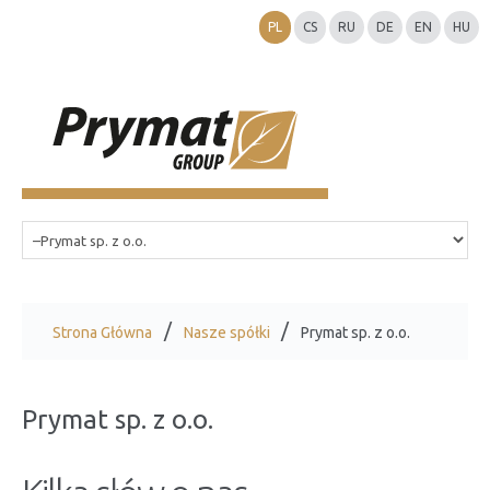
PL
CS
RU
DE
EN
HU
Strona Główna
Nasze spółki
Prymat sp. z o.o.
Prymat sp. z o.o.