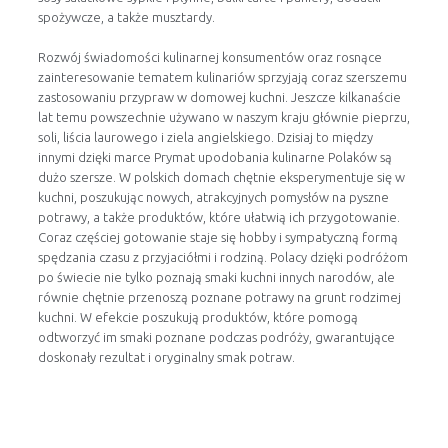
spożywcze, a także musztardy.
Rozwój świadomości kulinarnej konsumentów oraz rosnące
zainteresowanie tematem kulinariów sprzyjają coraz szerszemu
zastosowaniu przypraw w domowej kuchni. Jeszcze kilkanaście
lat temu powszechnie używano w naszym kraju głównie pieprzu,
soli, liścia laurowego i ziela angielskiego. Dzisiaj to między
innymi dzięki marce Prymat upodobania kulinarne Polaków są
dużo szersze. W polskich domach chętnie eksperymentuje się w
kuchni, poszukując nowych, atrakcyjnych pomysłów na pyszne
potrawy, a także produktów, które ułatwią ich przygotowanie.
Coraz częściej gotowanie staje się hobby i sympatyczną formą
spędzania czasu z przyjaciółmi i rodziną. Polacy dzięki podróżom
po świecie nie tylko poznają smaki kuchni innych narodów, ale
równie chętnie przenoszą poznane potrawy na grunt rodzimej
kuchni. W efekcie poszukują produktów, które pomogą
odtworzyć im smaki poznane podczas podróży, gwarantujące
doskonały rezultat i oryginalny smak potraw.