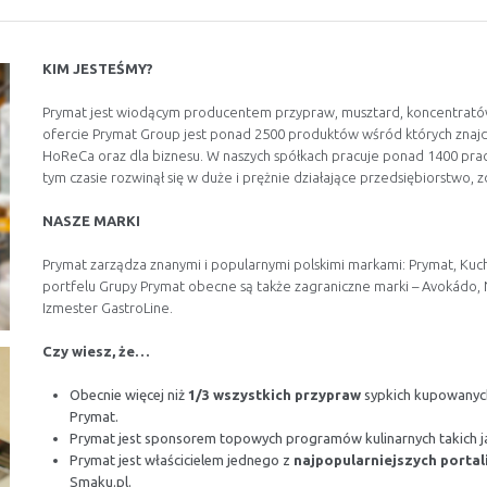
KIM JESTEŚMY?
Prymat jest wiodącym producentem przypraw, musztard, koncentrat
ofercie Prymat Group jest ponad 2500 produktów wśród których znajdu
HoReCa oraz dla biznesu. W naszych spółkach pracuje ponad 1400 prac
tym czasie rozwinął się w duże i prężnie działające przedsiębiorstwo, 
NASZE MARKI
Prymat zarządza znanymi i popularnymi polskimi markami: Prymat, Kuch
portfelu Grupy Prymat obecne są także zagraniczne marki – Avokádo, Nad
Izmester GastroLine.
Czy wiesz, że…
Obecnie więcej niż
1/3 wszystkich przypraw
sypkich kupowanyc
Prymat.
Prymat jest sponsorem topowych programów kulinarnych takich 
Prymat jest właścicielem jednego z
najpopularniejszych portal
Smaku.pl.