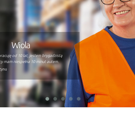
Wiola
acuję od 10 lat, jestem brygadzistą
y mam niespełna 10 minut autem.
zynu