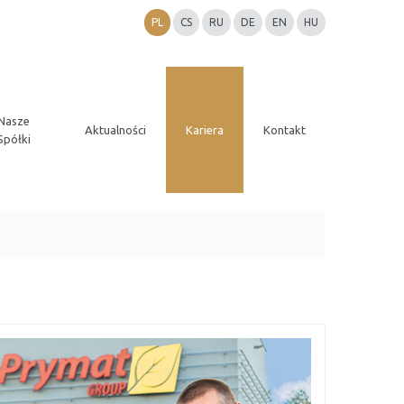
PL
CS
RU
DE
EN
HU
Nasze
Aktualności
Kariera
Kontakt
Spółki