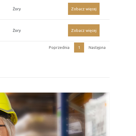
Żory
Zobacz więcej
Żory
Zobacz więcej
Poprzednia
1
Następna