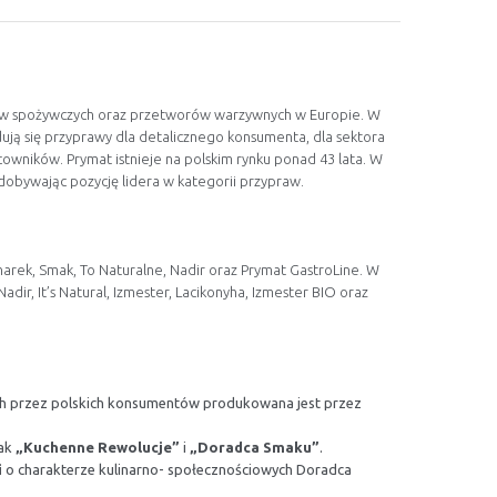
ów spożywczych oraz przetworów warzywnych w Europie. W
ją się przyprawy dla detalicznego konsumenta, dla sektora
owników. Prymat istnieje na polskim rynku ponad 43 lata. W
zdobywając pozycję lidera w kategorii przypraw.
arek, Smak, To Naturalne, Nadir oraz Prymat GastroLine. W
ir, It’s Natural, Izmester, Lacikonyha, Izmester BIO oraz
h przez polskich konsumentów produkowana jest przez
jak
„Kuchenne Rewolucje”
i
„Doradca Smaku”
.
i
o charakterze kulinarno- społecznościowych Doradca