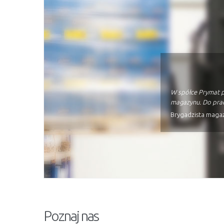
W spółce Prymat pr
magazynu. Do prac
Brygadzista maga
Poznaj nas