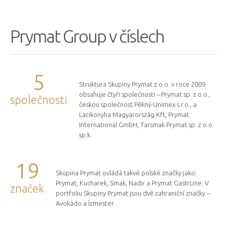
Prymat Group v číslech
5
Struktura Skupiny Prymat z o.o. v roce 2009.
obsahuje čtyři společnosti – Prymat sp. z o.o.,
společnosti
českou společnost Pěkný-Unimex s.r.o., a
Lacikonyha Magyarország
Kft, Prymat
International GmbH, Tarsmak Prymat sp. z o.o.
sp.k.
19
Skupina Prymat ovládá takvé polské značky jako:
Prymat, Kucharek, Smak, Nadir a Prymat GastrLine. V
značek
portfoliu Skupiny Prymat jsou dvě zahraniční značky –
Avokádo a Ízmester.