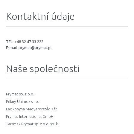
Kontaktní údaje
TEL: +48 32 47 33 222
E-mail:
prymat@prymat.pl
Naše společnosti
Prymat sp. z o.o.
Pěkný-Unimex s.r.o.
Lacikonyha Magyarország Kft.
Prymat International GmbH
Tarsmak Prymat sp. z o.o. sp. k.