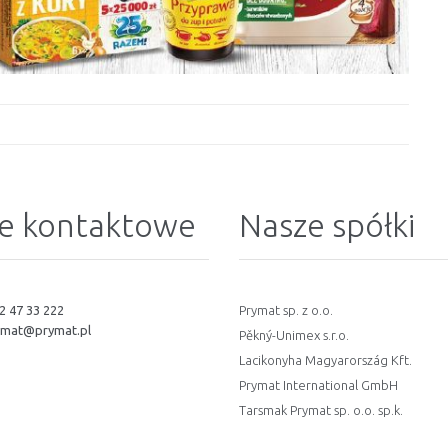
e kontaktowe
Nasze spółki
2 47 33 222
Prymat sp. z o.o.
ymat@prymat.pl
Pěkný-Unimex s.r.o.
Lacikonyha Magyarország Kft.
Prymat International GmbH
Tarsmak Prymat sp. o.o. sp.k.