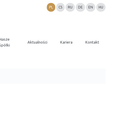
PL
CS
RU
DE
EN
HU
Nasze
Aktualności
Kariera
Kontakt
Spółki