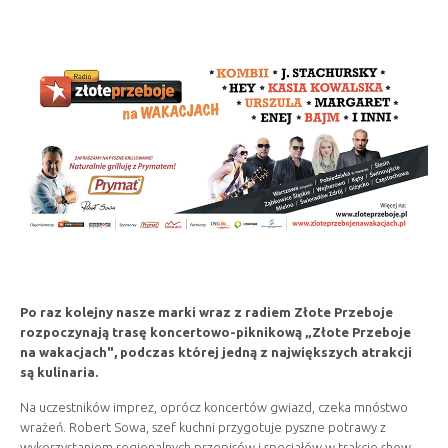
Po raz kolejny nasze marki wraz z radiem Złote Przeboje
rozpoczynają trasę koncertowo-piknikową „Złote Przeboje
na wakacjach", podczas której jedną z największych atrakcji
są kulinaria.
Na uczestników imprez, oprócz koncertów gwiazd, czeka mnóstwo
wrażeń. Robert Sowa, szef kuchni przygotuje pyszne potrawy z
wykorzystaniem regionalnych przepisów i specjałów w trakcie show