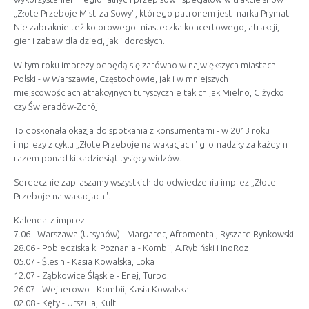
„Złote Przeboje Mistrza Sowy", którego patronem jest marka Prymat.
Nie zabraknie też kolorowego miasteczka koncertowego, atrakcji,
gier i zabaw dla dzieci, jak i dorosłych.
W tym roku imprezy odbędą się zarówno w największych miastach
Polski - w Warszawie, Częstochowie, jak i w mniejszych
miejscowościach atrakcyjnych turystycznie takich jak Mielno, Giżycko
czy Świeradów-Zdrój.
To doskonała okazja do spotkania z konsumentami - w 2013 roku
imprezy z cyklu „Złote Przeboje na wakacjach" gromadziły za każdym
razem ponad kilkadziesiąt tysięcy widzów.
Serdecznie zapraszamy wszystkich do odwiedzenia imprez „Złote
Przeboje na wakacjach".
Kalendarz imprez:
7.06 - Warszawa (Ursynów) - Margaret, Afromental, Ryszard Rynkowski
28.06 - Pobiedziska k. Poznania - Kombii, A.Rybiński i InoRoz
05.07 - Ślesin - Kasia Kowalska, Loka
12.07 - Ząbkowice Śląskie - Enej, Turbo
26.07 - Wejherowo - Kombii, Kasia Kowalska
02.08 - Kęty - Urszula, Kult