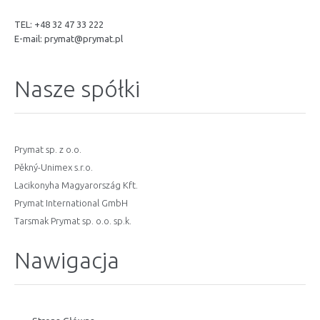
TEL: +48 32 47 33 222
E-mail:
prymat@prymat.pl
Nasze spółki
Prymat sp. z o.o.
Pěkný-Unimex s.r.o.
Lacikonyha Magyarország Kft.
Prymat International GmbH
Tarsmak Prymat sp. o.o. sp.k.
Nawigacja