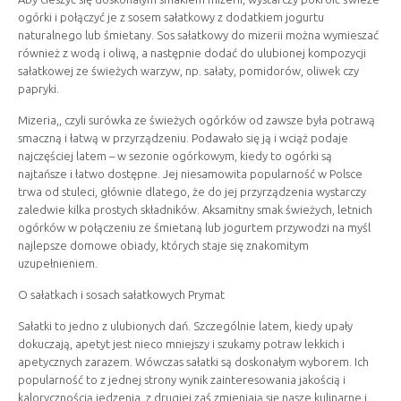
ogórki i połączyć je z sosem sałatkowy z dodatkiem jogurtu
naturalnego lub śmietany. Sos sałatkowy do mizerii można wymieszać
również z wodą i oliwą, a następnie dodać do ulubionej kompozycji
sałatkowej ze świeżych warzyw, np. sałaty, pomidorów, oliwek czy
papryki.
Mizeria,, czyli surówka ze świeżych ogórków od zawsze była potrawą
smaczną i łatwą w przyrządzeniu. Podawało się ją i wciąż podaje
najczęściej latem – w sezonie ogórkowym, kiedy to ogórki są
najtańsze i łatwo dostępne. Jej niesamowita popularność w Polsce
trwa od stuleci, głównie dlatego, że do jej przyrządzenia wystarczy
zaledwie kilka prostych składników. Aksamitny smak świeżych, letnich
ogórków w połączeniu ze śmietaną lub jogurtem przywodzi na myśl
najlepsze domowe obiady, których staje się znakomitym
uzupełnieniem.
O sałatkach i sosach sałatkowych Prymat
Sałatki to jedno z ulubionych dań. Szczególnie latem, kiedy upały
dokuczają, apetyt jest nieco mniejszy i szukamy potraw lekkich i
apetycznych zarazem. Wówczas sałatki są doskonałym wyborem. Ich
popularność to z jednej strony wynik zainteresowania jakością i
kalorycznością jedzenia, z drugiej zaś zmieniają się nasze kulinarne i