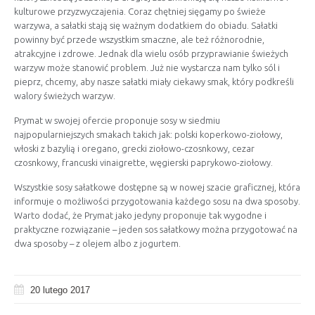
kulturowe przyzwyczajenia. Coraz chętniej sięgamy po świeże
warzywa, a sałatki stają się ważnym dodatkiem do obiadu. Sałatki
powinny być przede wszystkim smaczne, ale też różnorodnie,
atrakcyjne i zdrowe. Jednak dla wielu osób przyprawianie świeżych
warzyw może stanowić problem. Już nie wystarcza nam tylko sól i
pieprz, chcemy, aby nasze sałatki miały ciekawy smak, który podkreśli
walory świeżych warzyw.
Prymat w swojej ofercie proponuje sosy w siedmiu
najpopularniejszych smakach takich jak: polski koperkowo-ziołowy,
włoski z bazylią i oregano, grecki ziołowo-czosnkowy, cezar
czosnkowy, francuski vinaigrette, węgierski paprykowo-ziołowy.
Wszystkie sosy sałatkowe dostępne są w nowej szacie graficznej, która
informuje o możliwości przygotowania każdego sosu na dwa sposoby.
Warto dodać, że Prymat jako jedyny proponuje tak wygodne i
praktyczne rozwiązanie – jeden sos sałatkowy można przygotować na
dwa sposoby – z olejem albo z jogurtem.
20 lutego 2017