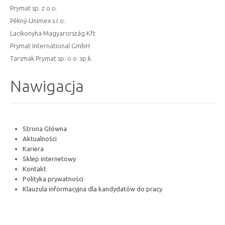
Prymat sp. z o.o.
Pěkný-Unimex s.r.o.
Lacikonyha Magyarország Kft.
Prymat International GmbH
Tarsmak Prymat sp. o.o. sp.k.
Nawigacja
Strona Główna
Aktualności
Kariera
Sklep internetowy
Kontakt
Polityka prywatności
Klauzula informacyjna dla kandydatów do pracy