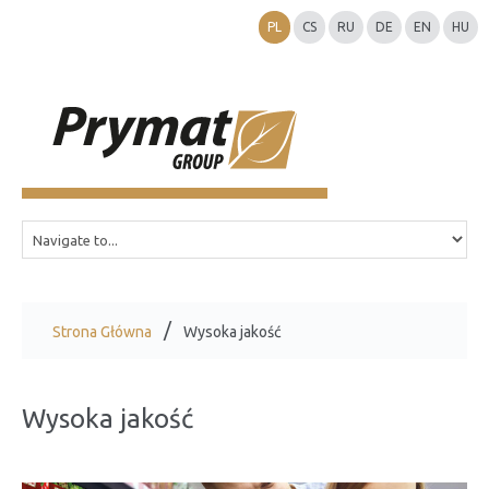
PL
CS
RU
DE
EN
HU
Strona Główna
Wysoka jakość
Wysoka jakość