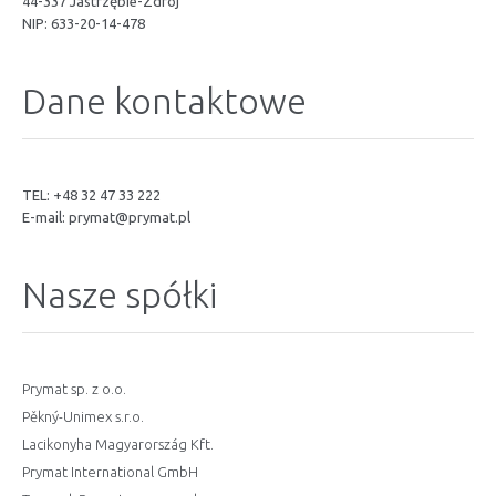
44-337 Jastrzębie-Zdrój
NIP: 633-20-14-478
Dane kontaktowe
TEL: +48 32 47 33 222
E-mail:
prymat@prymat.pl
Nasze spółki
Prymat sp. z o.o.
Pěkný-Unimex s.r.o.
Lacikonyha Magyarország Kft.
Prymat International GmbH