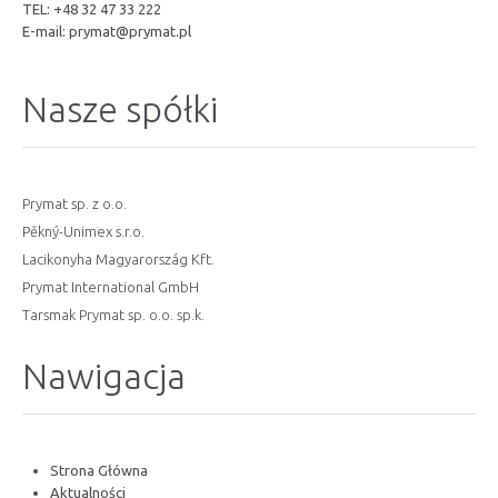
TEL: +48 32 47 33 222
E-mail:
prymat@prymat.pl
Nasze spółki
Prymat sp. z o.o.
Pěkný-Unimex s.r.o.
Lacikonyha Magyarország Kft.
Prymat International GmbH
Tarsmak Prymat sp. o.o. sp.k.
Nawigacja
Strona Główna
Aktualności