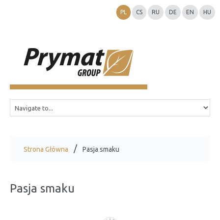
PL
CS
RU
DE
EN
HU
Strona Główna
Pasja smaku
Pasja smaku