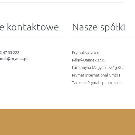
e kontaktowe
Nasze spółki
2 47 33 222
Prymat sp. z o.o.
ymat@prymat.pl
Pěkný-Unimex s.r.o.
Lacikonyha Magyarország Kft.
Prymat International GmbH
Tarsmak Prymat sp. o.o. sp.k.
oup / Dla Mediów