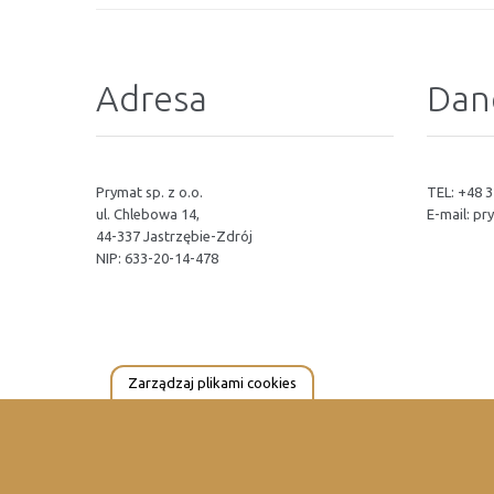
Adresa
Dan
Prymat sp. z o.o.
TEL: +48 3
ul. Chlebowa 14,
E-mail:
pr
44-337 Jastrzębie-Zdrój
NIP: 633-20-14-478
Zarządzaj plikami cookies
© 2023 PrymatGroup. Wszystkie Prawa Zastrzeżone.
PrymatGr