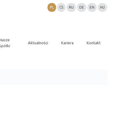
PL
CS
RU
DE
EN
HU
Nasze
Aktualności
Kariera
Kontakt
Spółki