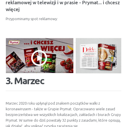
reklamowej w telewizji i w prasie - Prymat... i chcesz
więcej
Przypominamy spot reklamowy:
3. Marzec
Marzec 2020 roku upłynął pod znakiem początków walki z
koronawirusem - także w Grupie Prymat. Opracowano wiele zasad
bezpieczeństwa we wszystkich lokalizacjach, zakładach i biurach Grupy
Prymat. W sumie do dziś powstały 32 punkty z zasadami, które opisują,
jak działać, aby uniknąć ryzyzka zarażenia się.