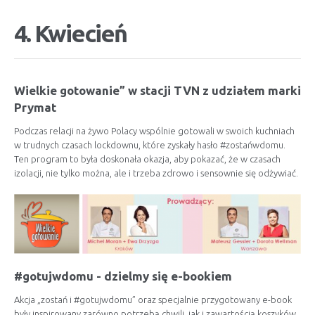
4. Kwiecień
Wielkie gotowanie” w stacji TVN z udziałem marki
Prymat
Podczas relacji na żywo Polacy wspólnie gotowali w swoich kuchniach
w trudnych czasach lockdownu, które zyskały hasło #zostańwdomu.
Ten program to była doskonała okazja, aby pokazać, że w czasach
izolacji, nie tylko można, ale i trzeba zdrowo i sensownie się odżywiać.
#gotujwdomu - dzielmy się e-bookiem
Akcja „zostań i #gotujwdomu” oraz specjalnie przygotowany e-book
były inspirowany zarówno potrzebą chwili, jak i zawartością koszyków