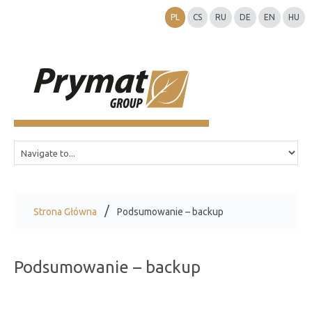
PL
CS
RU
DE
EN
HU
Strona Główna
Podsumowanie – backup
Podsumowanie – backup