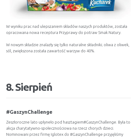
W wyniku prac nad ulepszaniem składów naszych produktów, została
opracowana nowa receptura Przyprawy do potraw Smak Natury.
W nowym składzie znalazły się tylko naturalne składniki; oliwa z oliwek,
sól, zwiększona została zawartość warzyw do 40%.
8. Sierpień
#GaszynChallenge
Zeszłoroczne lato upłyneło pod hasztagiem#GaszynChallenge. Była to
akcja charytatywno-społecznościowa na rzecz chorych dzieci.
Nominowani przez firmę Iglotex do #GaszynChallenge przyjęliśmy