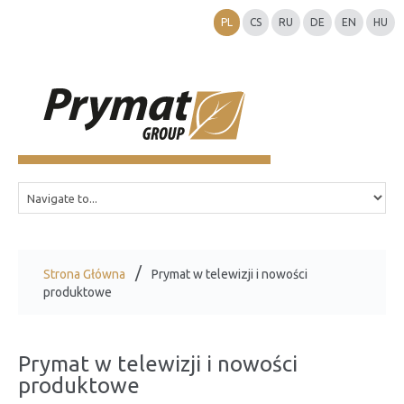
PL
CS
RU
DE
EN
HU
Strona Główna
Prymat w telewizji i nowości
produktowe
Prymat w telewizji i nowości
produktowe