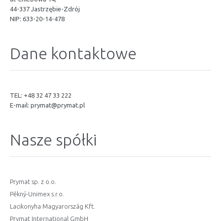
44-337 Jastrzębie-Zdrój
NIP: 633-20-14-478
Dane kontaktowe
TEL: +48 32 47 33 222
E-mail:
prymat@prymat.pl
Nasze spółki
Prymat sp. z o.o.
Pěkný-Unimex s.r.o.
Lacikonyha Magyarország Kft.
Prymat International GmbH