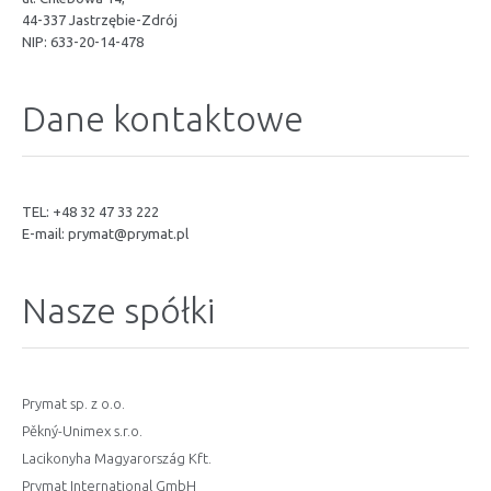
44-337 Jastrzębie-Zdrój
NIP: 633-20-14-478
Dane kontaktowe
TEL: +48 32 47 33 222
E-mail:
prymat@prymat.pl
Nasze spółki
Prymat sp. z o.o.
Pěkný-Unimex s.r.o.
Lacikonyha Magyarország Kft.
Prymat International GmbH