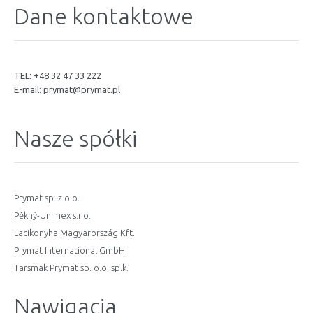
Dane kontaktowe
TEL: +48 32 47 33 222
E-mail:
prymat@prymat.pl
Nasze spółki
Prymat sp. z o.o.
Pěkný-Unimex s.r.o.
Lacikonyha Magyarország Kft.
Prymat International GmbH
Tarsmak Prymat sp. o.o. sp.k.
Nawigacja