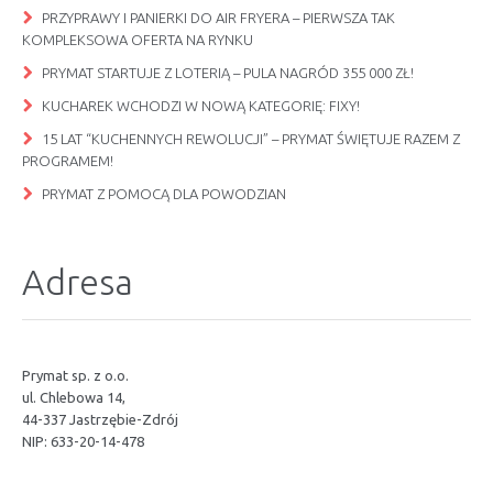
PRZYPRAWY I PANIERKI DO AIR FRYERA – PIERWSZA TAK
KOMPLEKSOWA OFERTA NA RYNKU
PRYMAT STARTUJE Z LOTERIĄ – PULA NAGRÓD 355 000 ZŁ!
KUCHAREK WCHODZI W NOWĄ KATEGORIĘ: FIXY!
15 LAT “KUCHENNYCH REWOLUCJI” – PRYMAT ŚWIĘTUJE RAZEM Z
PROGRAMEM!
PRYMAT Z POMOCĄ DLA POWODZIAN
Adresa
Prymat sp. z o.o.
ul. Chlebowa 14,
44-337 Jastrzębie-Zdrój
NIP: 633-20-14-478