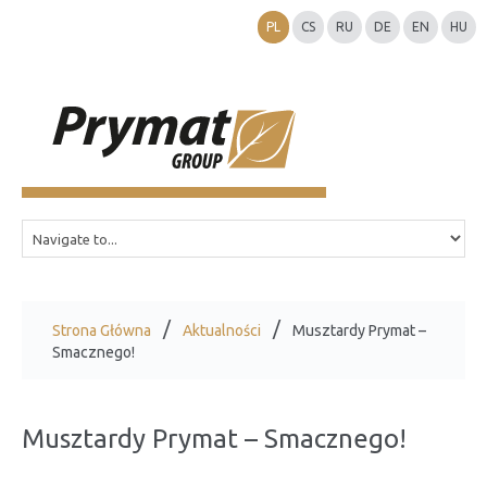
PL
CS
RU
DE
EN
HU
Strona Główna
Aktualności
Musztardy Prymat –
Smacznego!
Musztardy Prymat – Smacznego!