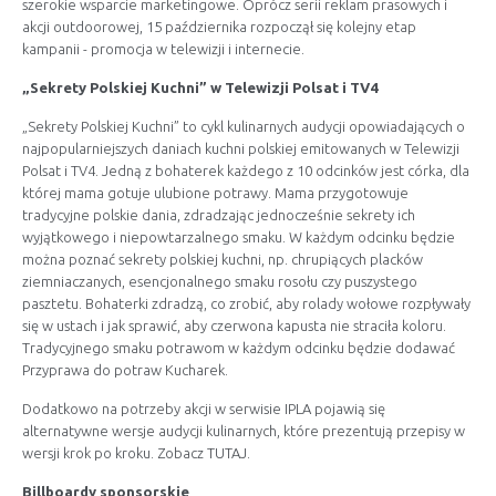
szerokie wsparcie marketingowe. Oprócz serii reklam prasowych i
akcji outdoorowej, 15 października rozpoczął się kolejny etap
kampanii - promocja w telewizji i internecie.
„Sekrety Polskiej Kuchni” w Telewizji Polsat i TV4
„Sekrety Polskiej Kuchni” to cykl kulinarnych audycji opowiadających o
najpopularniejszych daniach kuchni polskiej emitowanych w Telewizji
Polsat i TV4. Jedną z bohaterek każdego z 10 odcinków jest córka, dla
której mama gotuje ulubione potrawy. Mama przygotowuje
tradycyjne polskie dania, zdradzając jednocześnie sekrety ich
wyjątkowego i niepowtarzalnego smaku. W każdym odcinku będzie
można poznać sekrety polskiej kuchni, np. chrupiących placków
ziemniaczanych, esencjonalnego smaku rosołu czy puszystego
pasztetu. Bohaterki zdradzą, co zrobić, aby rolady wołowe rozpływały
się w ustach i jak sprawić, aby czerwona kapusta nie straciła koloru.
Tradycyjnego smaku potrawom w każdym odcinku będzie dodawać
Przyprawa do potraw Kucharek.
Dodatkowo na potrzeby akcji w serwisie IPLA pojawią się
alternatywne wersje audycji kulinarnych, które prezentują przepisy w
wersji krok po kroku. Zobacz
TUTAJ
.
Billboardy sponsorskie