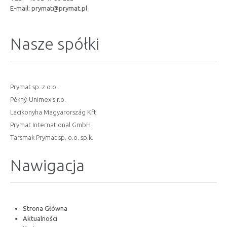
E-mail:
prymat@prymat.pl
Nasze spółki
Prymat sp. z o.o.
Pěkný-Unimex s.r.o.
Lacikonyha Magyarország Kft.
Prymat International GmbH
Tarsmak Prymat sp. o.o. sp.k.
Nawigacja
Strona Główna
Aktualności