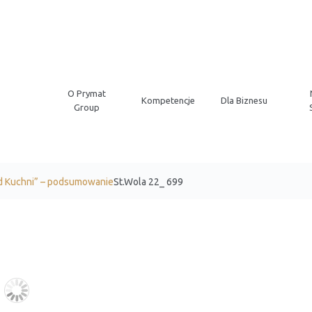
O Prymat
Kompetencje
Dla Biznesu
Group
od Kuchni” – podsumowanie
St.Wola 22_ 699