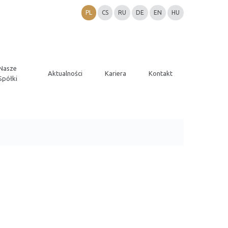
PL
CS
RU
DE
EN
HU
Nasze
Aktualności
Kariera
Kontakt
Spółki