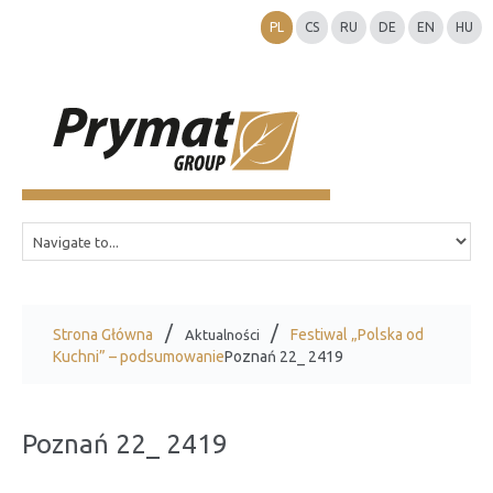
PL
CS
RU
DE
EN
HU
Strona Główna
Festiwal „Polska od
Aktualności
Kuchni” – podsumowanie
Poznań 22_ 2419
Poznań 22_ 2419