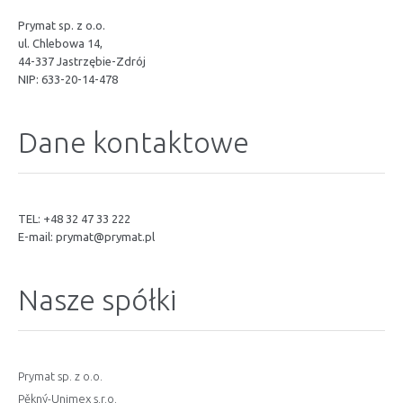
Prymat sp. z o.o.
ul. Chlebowa 14,
44-337 Jastrzębie-Zdrój
NIP: 633-20-14-478
Dane kontaktowe
TEL: +48 32 47 33 222
E-mail:
prymat@prymat.pl
Nasze spółki
Prymat sp. z o.o.
Pěkný-Unimex s.r.o.