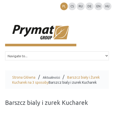
PL
CS
RU
DE
EN
HU
Strona Główna
Barszcz biały i Żurek
Aktualności
Kucharek na 3 sposoby
Barszcz bialy i zurek Kucharek
Barszcz bialy i zurek Kucharek