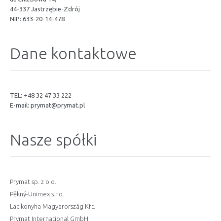
44-337 Jastrzębie-Zdrój
NIP: 633-20-14-478
Dane kontaktowe
TEL: +48 32 47 33 222
E-mail:
prymat@prymat.pl
Nasze spółki
Prymat sp. z o.o.
Pěkný-Unimex s.r.o.
Lacikonyha Magyarország Kft.
Prymat International GmbH