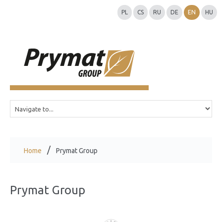
PL
CS
RU
DE
EN
HU
Home
Prymat Group
Prymat Group