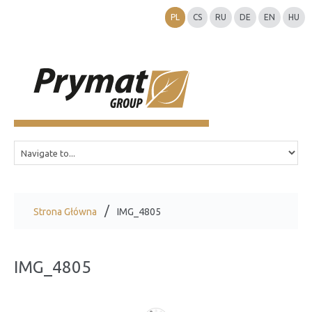
PL
CS
RU
DE
EN
HU
Strona Główna
IMG_4805
IMG_4805