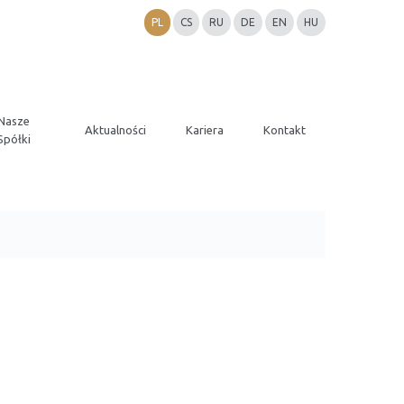
PL
CS
RU
DE
EN
HU
Nasze
Aktualności
Kariera
Kontakt
Spółki