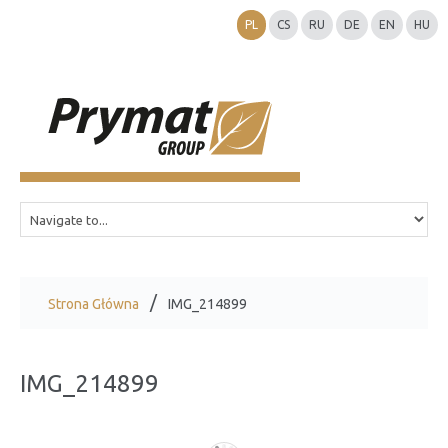
PL
CS
RU
DE
EN
HU
Strona Główna
IMG_214899
IMG_214899