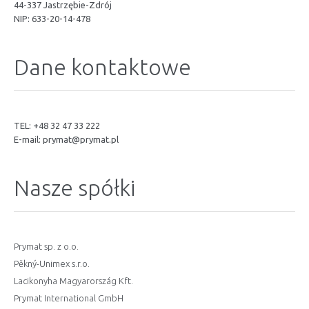
44-337 Jastrzębie-Zdrój
NIP: 633-20-14-478
Dane kontaktowe
TEL: +48 32 47 33 222
E-mail:
prymat@prymat.pl
Nasze spółki
Prymat sp. z o.o.
Pěkný-Unimex s.r.o.
Lacikonyha Magyarország Kft.
Prymat International GmbH