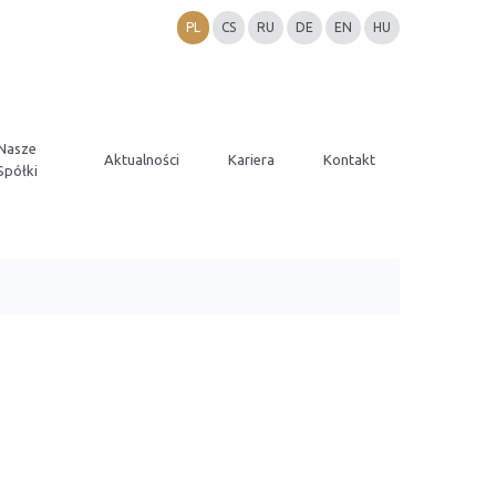
PL
CS
RU
DE
EN
HU
Nasze
Aktualności
Kariera
Kontakt
Spółki