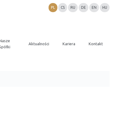
PL
CS
RU
DE
EN
HU
Nasze
Aktualności
Kariera
Kontakt
Spółki