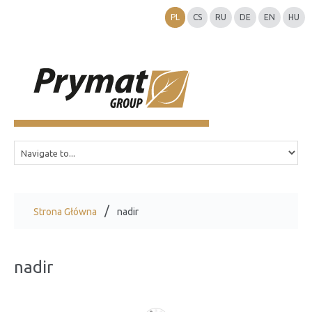
PL
CS
RU
DE
EN
HU
Strona Główna
nadir
nadir