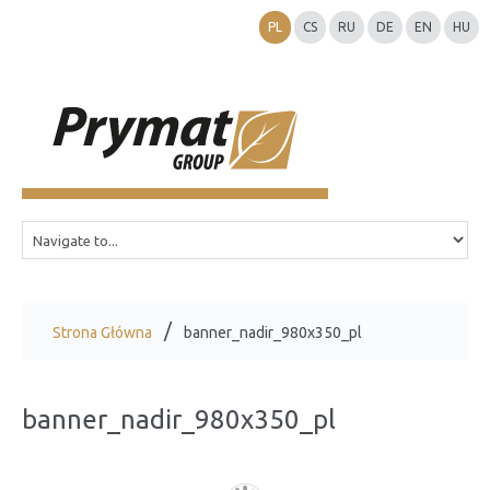
PL
CS
RU
DE
EN
HU
Strona Główna
banner_nadir_980x350_pl
banner_nadir_980x350_pl