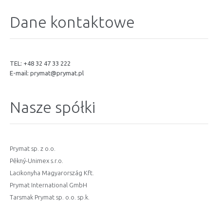
Dane kontaktowe
TEL: +48 32 47 33 222
E-mail:
prymat@prymat.pl
Nasze spółki
Prymat sp. z o.o.
Pěkný-Unimex s.r.o.
Lacikonyha Magyarország Kft.
Prymat International GmbH
Tarsmak Prymat sp. o.o. sp.k.