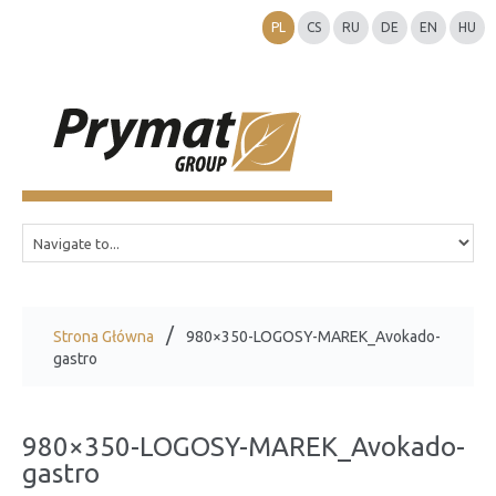
PL
CS
RU
DE
EN
HU
Strona Główna
980×350-LOGOSY-MAREK_Avokado-
gastro
980×350-LOGOSY-MAREK_Avokado-
gastro