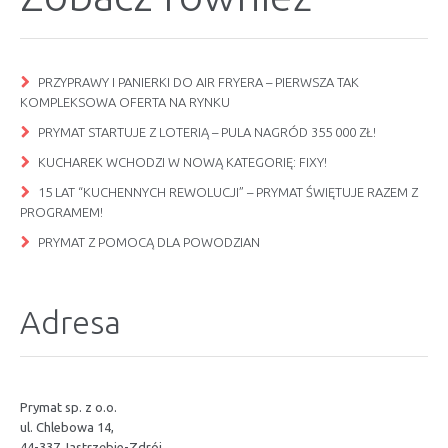
PRZYPRAWY I PANIERKI DO AIR FRYERA – PIERWSZA TAK
KOMPLEKSOWA OFERTA NA RYNKU
PRYMAT STARTUJE Z LOTERIĄ – PULA NAGRÓD 355 000 ZŁ!
KUCHAREK WCHODZI W NOWĄ KATEGORIĘ: FIXY!
15 LAT “KUCHENNYCH REWOLUCJI” – PRYMAT ŚWIĘTUJE RAZEM Z
PROGRAMEM!
PRYMAT Z POMOCĄ DLA POWODZIAN
Adresa
Prymat sp. z o.o.
ul. Chlebowa 14,
44-337 Jastrzębie-Zdrój