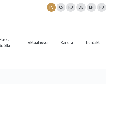
PL
CS
RU
DE
EN
HU
Nasze
Aktualności
Kariera
Kontakt
Spółki