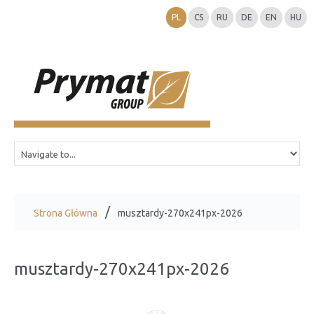
PL
CS
RU
DE
EN
HU
Strona Główna
musztardy-270x241px-2026
musztardy-270x241px-2026