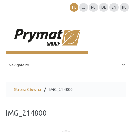
PL
CS
RU
DE
EN
HU
Strona Główna
IMG_214800
IMG_214800