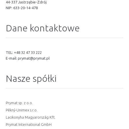
44-337 Jastrzębie-Zdrój
NIP: 633-20-14-478
Dane kontaktowe
TEL: +48 32 47 33 222
E-mail:
prymat@prymat.pl
Nasze spółki
Prymat sp. z o.o.
Pěkný-Unimex s.r.o.
Lacikonyha Magyarország Kft.
Prymat International GmbH