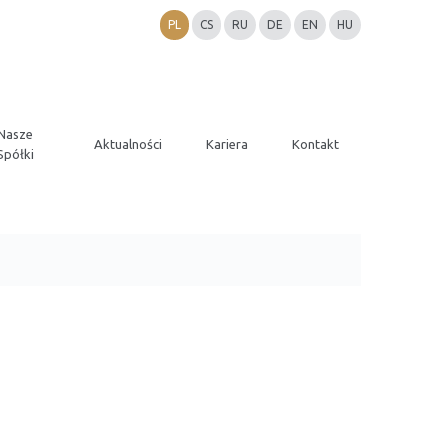
PL
CS
RU
DE
EN
HU
Nasze
Aktualności
Kariera
Kontakt
Spółki