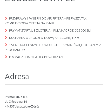
PRZYPRAWY I PANIERKI DO AIR FRYERA – PIERWSZA TAK
KOMPLEKSOWA OFERTA NA RYNKU
PRYMAT STARTUJE Z LOTERIĄ – PULA NAGRÓD 355 000 ZŁ!
KUCHAREK WCHODZI W NOWĄ KATEGORIĘ: FIXY!
15 LAT “KUCHENNYCH REWOLUCJI” – PRYMAT ŚWIĘTUJE RAZEM Z
PROGRAMEM!
PRYMAT Z POMOCĄ DLA POWODZIAN
Adresa
Prymat sp. z o.o.
ul. Chlebowa 14,
44-337 Jastrzębie-Zdrój