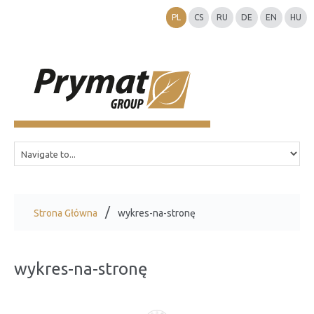
PL
CS
RU
DE
EN
HU
Strona Główna
wykres-na-stronę
wykres-na-stronę