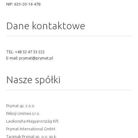
NIP: 633-20-14-478
Dane kontaktowe
TEL: +48 32 47 33 222
E-mail:
prymat@prymat.pl
Nasze spółki
Prymat sp. z o.o.
Pěkný-Unimex s.r.o.
Lacikonyha Magyarország Kft.
Prymat International GmbH
Tarsmak Prymat sp. o.o. sp.k.