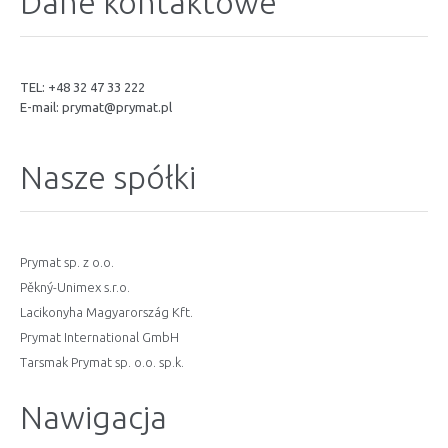
Dane kontaktowe
TEL: +48 32 47 33 222
E-mail:
prymat@prymat.pl
Nasze spółki
Prymat sp. z o.o.
Pěkný-Unimex s.r.o.
Lacikonyha Magyarország Kft.
Prymat International GmbH
Tarsmak Prymat sp. o.o. sp.k.
Nawigacja