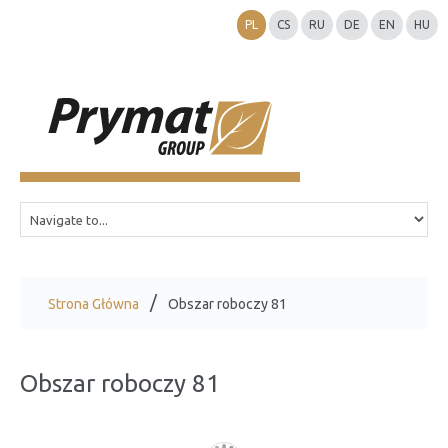
PL
CS
RU
DE
EN
HU
Strona Główna
Obszar roboczy 81
Obszar roboczy 81