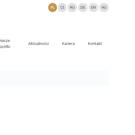
PL
CS
RU
DE
EN
HU
Nasze
Aktualności
Kariera
Kontakt
Spółki