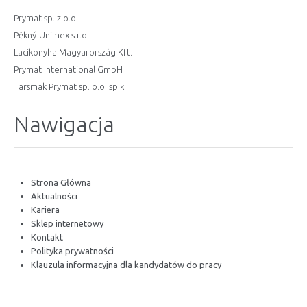
Prymat sp. z o.o.
Pěkný-Unimex s.r.o.
Lacikonyha Magyarország Kft.
Prymat International GmbH
Tarsmak Prymat sp. o.o. sp.k.
Nawigacja
Strona Główna
Aktualności
Kariera
Sklep internetowy
Kontakt
Polityka prywatności
Klauzula informacyjna dla kandydatów do pracy