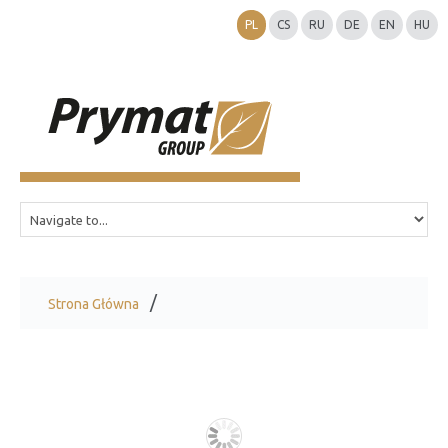
PL
CS
RU
DE
EN
HU
Strona Główna