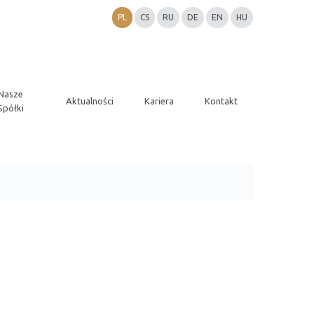
PL
CS
RU
DE
EN
HU
Nasze
Aktualności
Kariera
Kontakt
Spółki