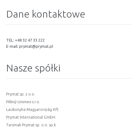
Dane kontaktowe
TEL: +48 32 47 33 222
E-mail:
prymat@prymat.pl
Nasze spółki
Prymat sp. z o.o.
Pěkný-Unimex s.r.o.
Lacikonyha Magyarország Kft.
Prymat International GmbH
Tarsmak Prymat sp. o.o. sp.k.