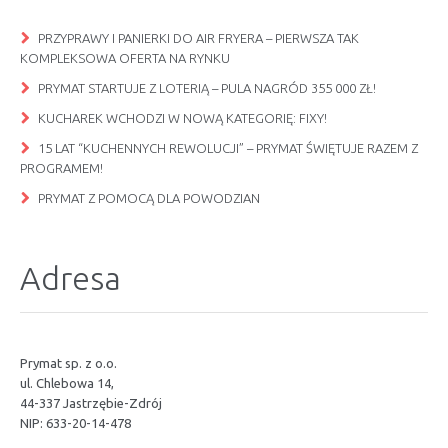
PRZYPRAWY I PANIERKI DO AIR FRYERA – PIERWSZA TAK
KOMPLEKSOWA OFERTA NA RYNKU
PRYMAT STARTUJE Z LOTERIĄ – PULA NAGRÓD 355 000 ZŁ!
KUCHAREK WCHODZI W NOWĄ KATEGORIĘ: FIXY!
15 LAT “KUCHENNYCH REWOLUCJI” – PRYMAT ŚWIĘTUJE RAZEM Z
PROGRAMEM!
PRYMAT Z POMOCĄ DLA POWODZIAN
Adresa
Prymat sp. z o.o.
ul. Chlebowa 14,
44-337 Jastrzębie-Zdrój
NIP: 633-20-14-478