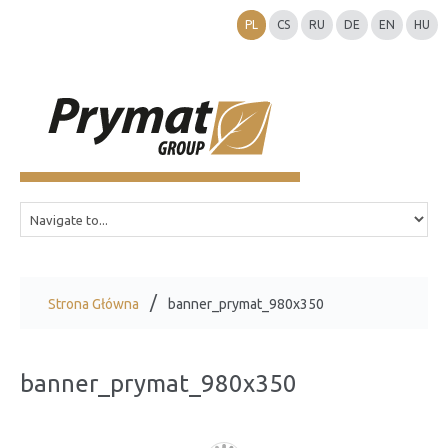
PL
CS
RU
DE
EN
HU
Strona Główna
banner_prymat_980x350
banner_prymat_980x350