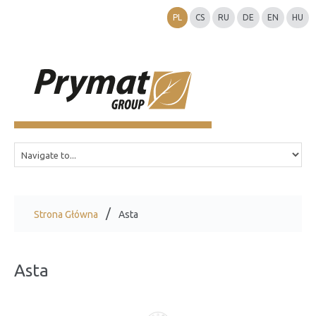
PL
CS
RU
DE
EN
HU
Strona Główna
Asta
Asta