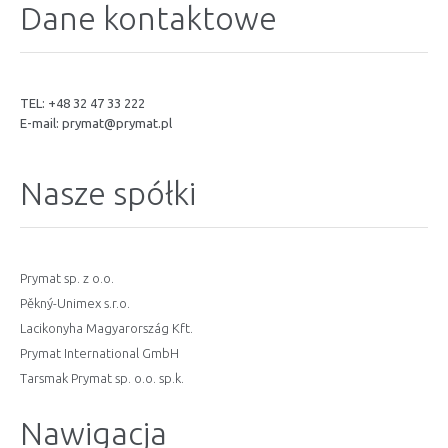
Dane kontaktowe
TEL: +48 32 47 33 222
E-mail:
prymat@prymat.pl
Nasze spółki
Prymat sp. z o.o.
Pěkný-Unimex s.r.o.
Lacikonyha Magyarország Kft.
Prymat International GmbH
Tarsmak Prymat sp. o.o. sp.k.
Nawigacja