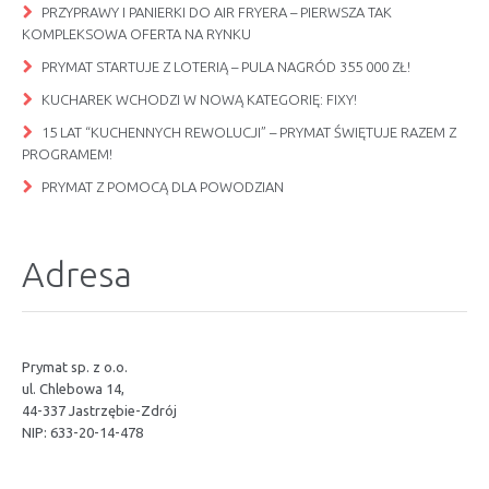
PRZYPRAWY I PANIERKI DO AIR FRYERA – PIERWSZA TAK
KOMPLEKSOWA OFERTA NA RYNKU
PRYMAT STARTUJE Z LOTERIĄ – PULA NAGRÓD 355 000 ZŁ!
KUCHAREK WCHODZI W NOWĄ KATEGORIĘ: FIXY!
15 LAT “KUCHENNYCH REWOLUCJI” – PRYMAT ŚWIĘTUJE RAZEM Z
PROGRAMEM!
PRYMAT Z POMOCĄ DLA POWODZIAN
Adresa
Prymat sp. z o.o.
ul. Chlebowa 14,
44-337 Jastrzębie-Zdrój
NIP: 633-20-14-478