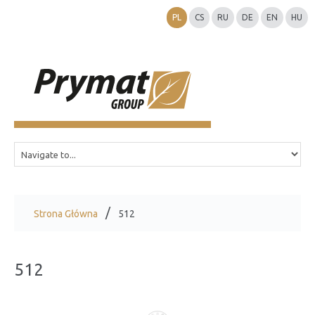
PL
CS
RU
DE
EN
HU
Strona Główna
512
512