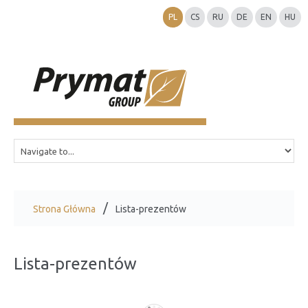
PL
CS
RU
DE
EN
HU
Strona Główna
Lista-prezentów
Lista-prezentów