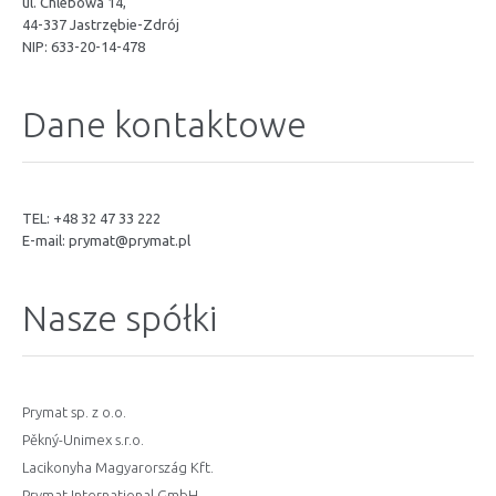
ul. Chlebowa 14,
44-337 Jastrzębie-Zdrój
NIP: 633-20-14-478
Dane kontaktowe
TEL: +48 32 47 33 222
E-mail:
prymat@prymat.pl
Nasze spółki
Prymat sp. z o.o.
Pěkný-Unimex s.r.o.
Lacikonyha Magyarország Kft.
Prymat International GmbH