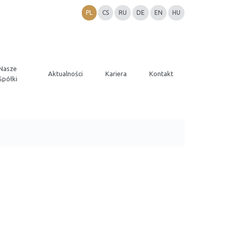
PL
CS
RU
DE
EN
HU
Nasze
Aktualności
Kariera
Kontakt
Spółki