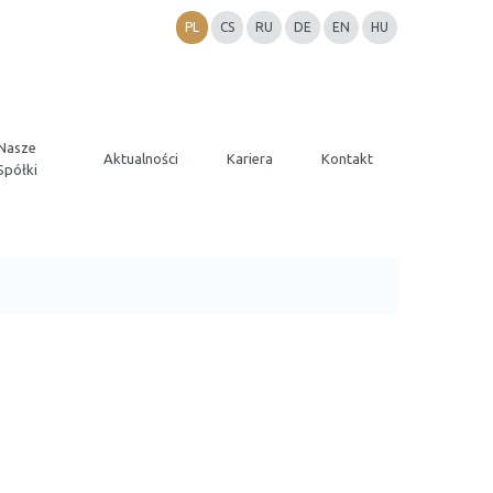
PL
CS
RU
DE
EN
HU
Nasze
Aktualności
Kariera
Kontakt
Spółki