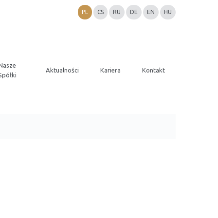
PL
CS
RU
DE
EN
HU
Nasze
Aktualności
Kariera
Kontakt
Spółki