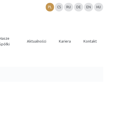
PL
CS
RU
DE
EN
HU
Nasze
Aktualności
Kariera
Kontakt
Spółki